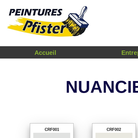
Accueil
Entre
NUANCI
CRF001
CRF002