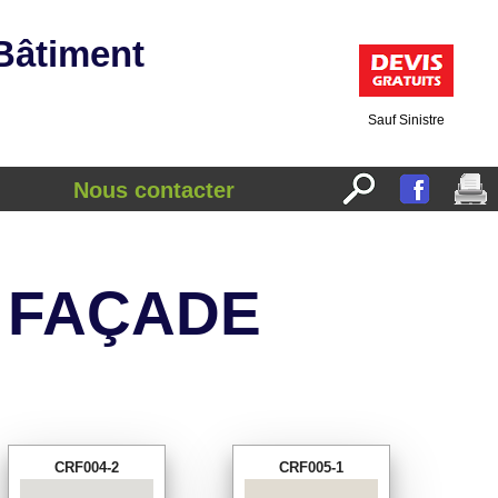
 Bâtiment
Sauf Sinistre
Nous contacter
 FAÇADE
CRF004-2
CRF005-1